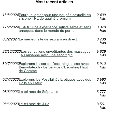
Most recent articles
13/8/2024
Pourquoi opter pour une poupée sexuelle en
2 409
silicone TPE de qualité premium
Hits
17/2/2024
CBX.fr : une expérience satisfaisante et sans
3 370
arnaques dans le monde du porno
Hits
05/2/2024
Le meilleur site de sexcam en direct
3 730
Hits
26/12/2023
Les sensations envoûtantes des massages
5 629
à Lausanne avec une escort girl
Hits
30/7/2023
Explorons l'essor de l'escorting suisse avec
3 910
Bemydate.ch - Le Service d'Escorting Haut
Hits
de Gamme
08/7/2023
Explorons les Possibilités Erotiques avec des
3 593
Dolls en Latex
Hits
08/6/2023
Le tel rose de Stéphanie
3 777
Hits
08/6/2023
Le tel rose de Julie
3 561
Hits