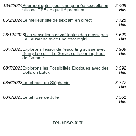
13/8/2024
Pourquoi opter pour une poupée sexuelle en
2 409
silicone TPE de qualité premium
Hits
05/2/2024
Le meilleur site de sexcam en direct
3 728
Hits
26/12/2023
Les sensations envoûtantes des massages
5 629
à Lausanne avec une escort girl
Hits
30/7/2023
Explorons l'essor de l'escorting suisse avec
3 909
Bemydate.ch - Le Service d'Escorting Haut
Hits
de Gamme
08/7/2023
Explorons les Possibilités Erotiques avec des
3 592
Dolls en Latex
Hits
08/6/2023
Le tel rose de Stéphanie
3 777
Hits
08/6/2023
Le tel rose de Julie
3 561
Hits
tel-rose-x.fr