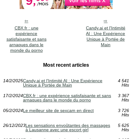
CBX.fr : une
Candy.ai et l'Intimité
expérience
AI : Une Expérience
satisfaisante et sans
Unique à Portée de
arnaques dans le
Main
monde du porno
Most recent articles
14/2/2025
Candy.ai et l'Intimité AI : Une Expérience
4 541
Unique à Portée de Main
Hits
17/2/2024
CBX.fr : une expérience satisfaisante et sans
3 367
arnaques dans le monde du porno
Hits
05/2/2024
Le meilleur site de sexcam en direct
3 726
Hits
26/12/2023
Les sensations envoûtantes des massages
5 625
à Lausanne avec une escort girl
Hits