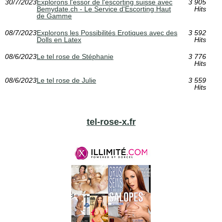
30/7/2023
Explorons l'essor de l'escorting suisse avec
3 905
Bemydate.ch - Le Service d'Escorting Haut
Hits
de Gamme
08/7/2023
Explorons les Possibilités Erotiques avec des
3 592
Dolls en Latex
Hits
08/6/2023
Le tel rose de Stéphanie
3 776
Hits
08/6/2023
Le tel rose de Julie
3 559
Hits
tel-rose-x.fr